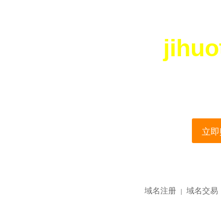
jihu
您所访问的域名正在
This domain name is current
立即购
域名注册
域名交易
|