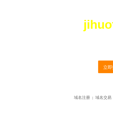
jihu
您所访问的域名正在
This domain name is current
立即购
域名注册
域名交易
|