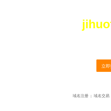
jihu
您所访问的域名正在
This domain name is current
立即购
域名注册
域名交易
|