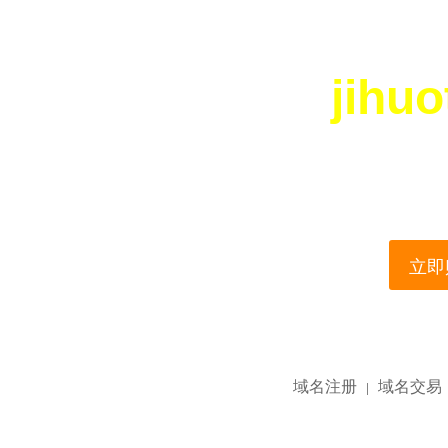
jihu
您所访问的域名正在
This domain name is current
立即购
域名注册
域名交易
|