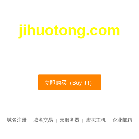
jihuotong.com
您所访问的域名正在西部数码（west.cn）出售！
main name is currently for sale on the west.cn, Buy
立即购买（Buy it !）
域名注册
域名交易
云服务器
虚拟主机
企业邮箱
|
|
|
|