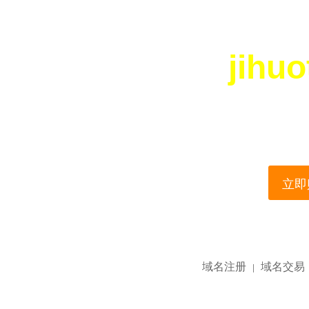
jihu
您所访问的域名正在
This domain name is current
立即购
域名注册
域名交易
|