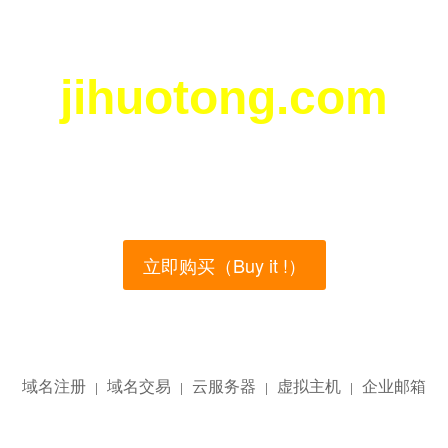
jihuotong.com
您所访问的域名正在西部数码（west.cn）出售！
main name is currently for sale on the west.cn, Buy
立即购买（Buy it !）
域名注册
域名交易
云服务器
虚拟主机
企业邮箱
|
|
|
|